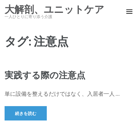
コ
大解剖、ユニットケア
ン
一人ひとりに寄り添う介護
テ
ン
ツ
タグ:
注意点
へ
ス
キ
ッ
実践する際の注意点
プ
(Enter
単に設備を整えるだけではなく、入居者一人 …
を
押
す)
続きを読む