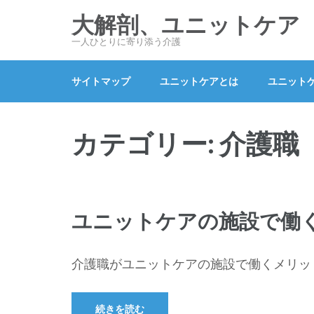
コ
大解剖、ユニットケア
ン
一人ひとりに寄り添う介護
テ
ン
サイトマップ
ユニットケアとは
ユニット
ツ
へ
ス
カテゴリー:
介護職
キ
ッ
プ
(Enter
ユニットケアの施設で働
を
押
す)
介護職がユニットケアの施設で働くメリット
続きを読む