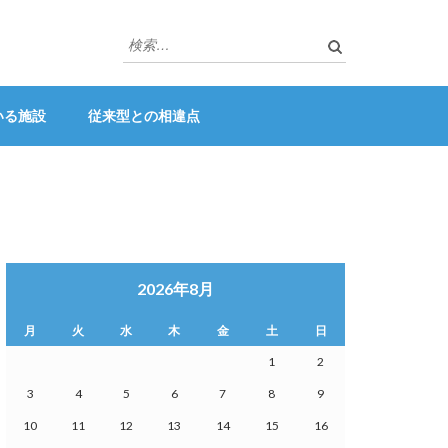
検
索:
いる施設
従来型との相違点
2026年8月
月
火
水
木
金
土
日
1
2
3
4
5
6
7
8
9
10
11
12
13
14
15
16